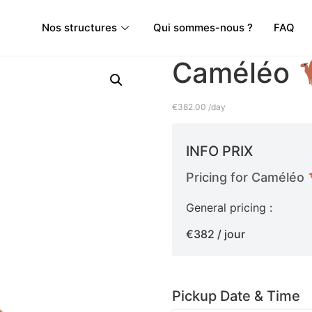
Nos structures
Qui sommes-nous ?
FAQ
Caméléo
€
382.00
/day
INFO PRIX
Pricing for Caméléo
General pricing :
€382 / jour
Pickup Date & Time