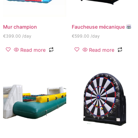
Mur champion
Faucheuse mécanique
€
399.00
/day
€
599.00
/day
Read more
Read more